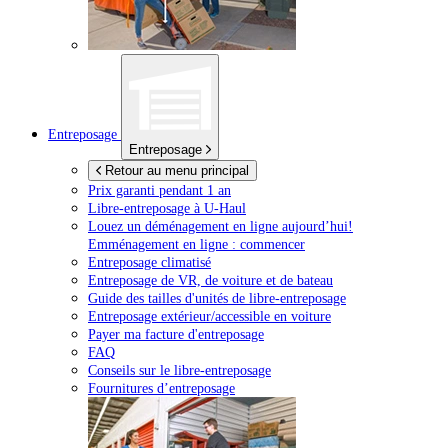
Entreposage
Entreposage
Retour au menu principal
Prix garanti pendant 1 an
Libre-entreposage à
U-Haul
Louez un déménagement en ligne aujourd’hui!
Emménagement en ligne : commencer
Entreposage climatisé
Entreposage de VR, de voiture et de bateau
Guide des tailles d'unités de libre-entreposage
Entreposage extérieur/accessible en voiture
Payer ma facture d'entreposage
FAQ
Conseils sur le libre-entreposage
Fournitures d’entreposage