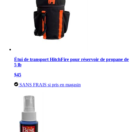
Étui de transport HitchFire pour réservoir de propane de
5 lb
$45
SANS FRAIS si pris en magasin