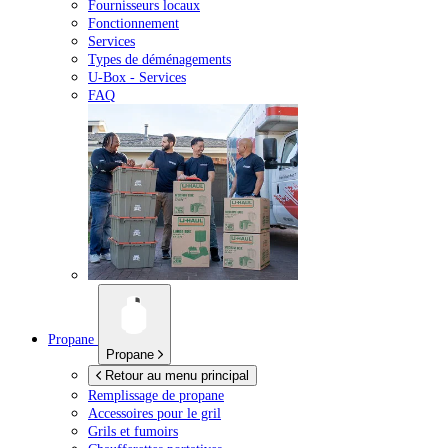
Fournisseurs locaux
Fonctionnement
Services
Types de déménagements
U-Box -
Services
FAQ
Propane
Propane
Retour au menu principal
Remplissage de propane
Accessoires pour le gril
Grils et fumoirs