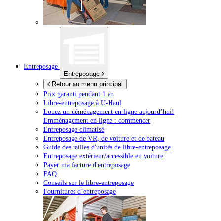
Entreposage
Entreposage
Retour au menu principal
Prix garanti pendant 1 an
Libre-entreposage à
U-Haul
Louez un déménagement en ligne aujourd’hui!
Emménagement en ligne : commencer
Entreposage climatisé
Entreposage de VR, de voiture et de bateau
Guide des tailles d'unités de libre-entreposage
Entreposage extérieur/accessible en voiture
Payer ma facture d'entreposage
FAQ
Conseils sur le libre-entreposage
Fournitures d’entreposage