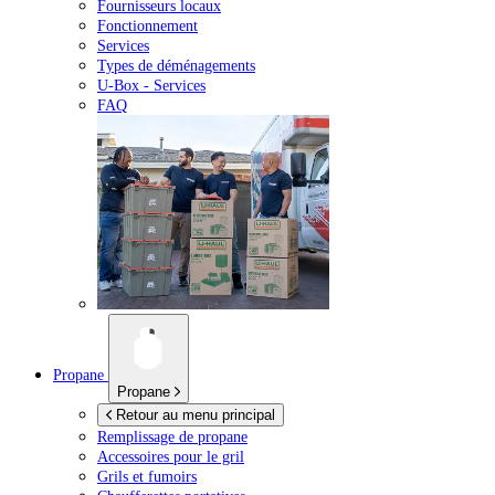
Fournisseurs locaux
Fonctionnement
Services
Types de déménagements
U-Box -
Services
FAQ
Propane
Propane
Retour au menu principal
Remplissage de propane
Accessoires pour le gril
Grils et fumoirs