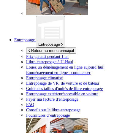
Entreposage
Entreposage
Retour au menu principal
Prix garanti pendant 1 an
Libre-entreposage à
U-Haul
Louez un déménagement en ligne aujourd’hui!
Emménagement en ligne : commencer
Entreposage climatisé
Entreposage de VR, de voiture et de bateau
Guide des tailles d'unités de libre-entreposage
Entreposage extérieur/accessible en voiture
Payer ma facture d'entreposage
FAQ
Conseils sur le libre-entreposage
Fournitures d’entreposage