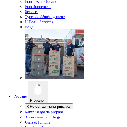
Fournisseurs locaux
Fonctionnement
Services
Types de déménagements
U-Box -
Services
FAQ
Propane
Propane
Retour au menu principal
Remplissage de propane
Accessoires pour le gril
Grils et fumoirs