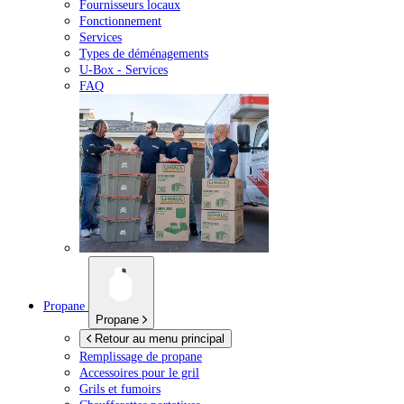
Fournisseurs locaux
Fonctionnement
Services
Types de déménagements
U-Box -
Services
FAQ
Propane
Propane
Retour au menu principal
Remplissage de propane
Accessoires pour le gril
Grils et fumoirs