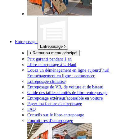
Entreposage
Entreposage
Retour au menu principal
Prix garanti pendant 1 an
Libre-entreposage à
U-Haul
Louez un déménagement en ligne aujourd’hui!
Emménagement en ligne : commencer
Entreposage climatisé
Entreposage de VR, de voiture et de bateau
Guide des tailles d'unités de libre-entreposage
Entreposage extérieur/accessible en voiture
Payer ma facture d'entreposage
FAQ
Conseils sur le libre-entreposage
Fournitures d’entreposage