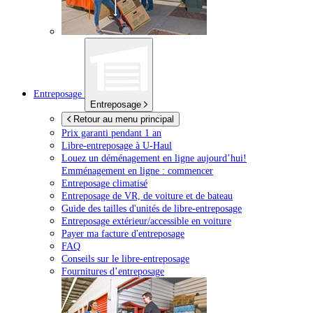
Entreposage
Entreposage
Retour au menu principal
Prix garanti pendant 1 an
Libre-entreposage à
U-Haul
Louez un déménagement en ligne aujourd’hui!
Emménagement en ligne : commencer
Entreposage climatisé
Entreposage de VR, de voiture et de bateau
Guide des tailles d'unités de libre-entreposage
Entreposage extérieur/accessible en voiture
Payer ma facture d'entreposage
FAQ
Conseils sur le libre-entreposage
Fournitures d’entreposage