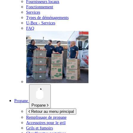
Fournisseurs locaux
Fonctionnement
Services
Types de déménagements
U-Box -
Services
FAQ
Propane
Propane
Retour au menu principal
Remplissage de propane
Accessoires pour le gril
Grils et fumoirs