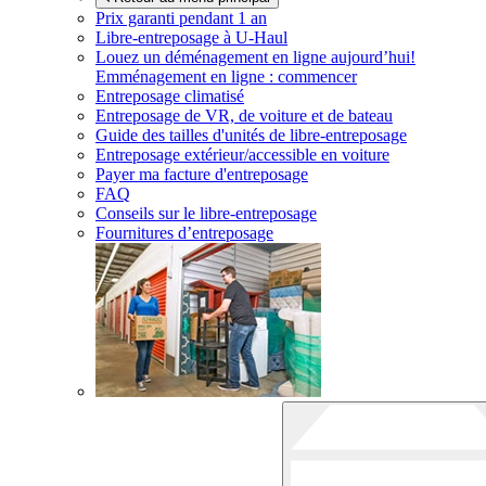
Prix garanti pendant 1 an
Libre-entreposage à
U-Haul
Louez un déménagement en ligne aujourd’hui!
Emménagement en ligne : commencer
Entreposage climatisé
Entreposage de VR, de voiture et de bateau
Guide des tailles d'unités de libre-entreposage
Entreposage extérieur/accessible en voiture
Payer ma facture d'entreposage
FAQ
Conseils sur le libre-entreposage
Fournitures d’entreposage