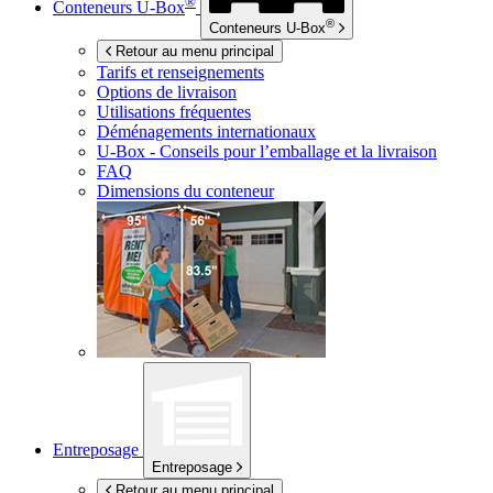
®
Conteneurs
U-Box
®
Conteneurs
U-Box
Retour au menu principal
Tarifs et renseignements
Options de livraison
Utilisations fréquentes
Déménagements internationaux
U-Box -
Conseils pour l’emballage et la livraison
FAQ
Dimensions du conteneur
Entreposage
Entreposage
Retour au menu principal