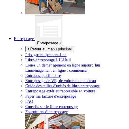
Entreposage
Entreposage
Retour au menu principal
Prix garanti pendant 1 an
Libre-entreposage à
U-Haul
Louez un déménagement en ligne aujourd’hui!
Emménagement en ligne : commencer
Entreposage climatisé
Entreposage de VR, de voiture et de bateau
Guide des tailles d'unités de libre-entreposage
Entreposage extérieur/accessible en voiture
Payer ma facture d'entreposage
FAQ
Conseils sur le libre-entreposage
Fournitures d’entreposage