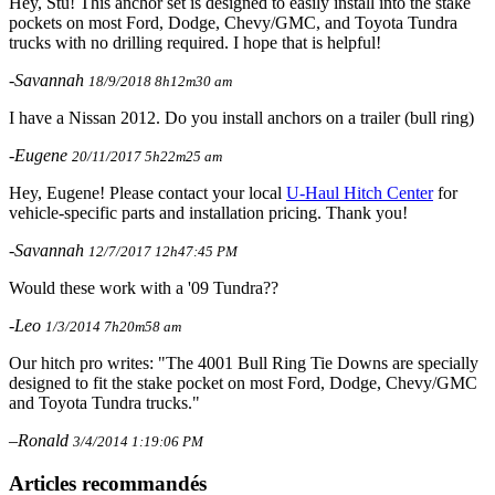
Hey, Stu! This anchor set is designed to easily install into the stake
pockets on most Ford, Dodge, Chevy/GMC, and Toyota Tundra
trucks with no drilling required. I hope that is helpful!
-Savannah
18/9/2018 8h12m30 am
I have a Nissan 2012. Do you install anchors on a trailer (bull ring)
-Eugene
20/11/2017 5h22m25 am
Hey, Eugene! Please contact your local
U-Haul Hitch Center
for
vehicle-specific parts and installation pricing. Thank you!
-Savannah
12/7/2017 12h47:45 PM
Would these work with a '09 Tundra??
-Leo
1/3/2014 7h20m58 am
Our hitch pro writes: "The 4001 Bull Ring Tie Downs are specially
designed to fit the stake pocket on most Ford, Dodge, Chevy/GMC
and Toyota Tundra trucks."
–Ronald
3/4/2014 1:19:06 PM
Articles recommandés