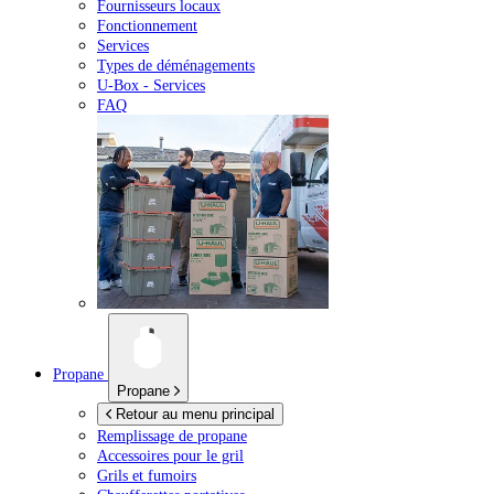
Fournisseurs locaux
Fonctionnement
Services
Types de déménagements
U-Box -
Services
FAQ
Propane
Propane
Retour au menu principal
Remplissage de propane
Accessoires pour le gril
Grils et fumoirs