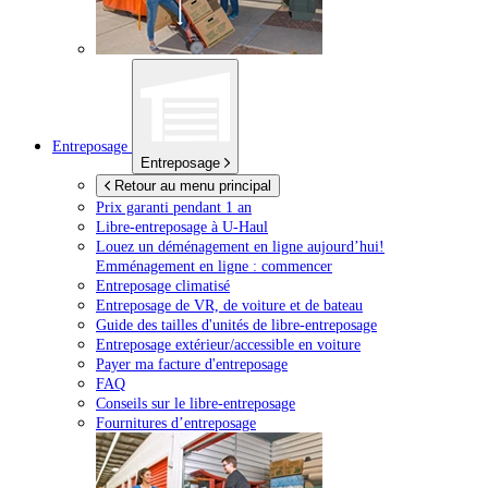
Entreposage
Entreposage
Retour au menu principal
Prix garanti pendant 1 an
Libre-entreposage à
U-Haul
Louez un déménagement en ligne aujourd’hui!
Emménagement en ligne : commencer
Entreposage climatisé
Entreposage de VR, de voiture et de bateau
Guide des tailles d'unités de libre-entreposage
Entreposage extérieur/accessible en voiture
Payer ma facture d'entreposage
FAQ
Conseils sur le libre-entreposage
Fournitures d’entreposage