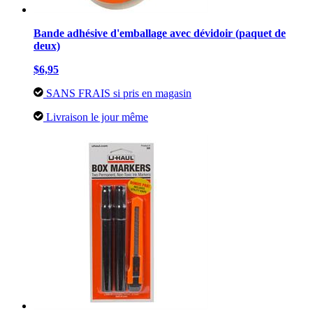
Bande adhésive d'emballage avec dévidoir (paquet de
deux)
$6,95
SANS FRAIS si pris en magasin
Livraison le jour même