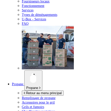
Fournisseurs locaux
Fonctionnement
Services
Types de déménagements
U-Box -
Services
FAQ
Propane
Propane
Retour au menu principal
Remplissage de propane
Accessoires pour le gril
Grils et fumoirs