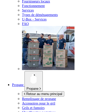
Fournisseurs locaux
Fonctionnement
Services
Types de déménagements
U-Box -
Services
FAQ
Propane
Propane
Retour au menu principal
Remplissage de propane
Accessoires pour le gril
Grils et fumoirs