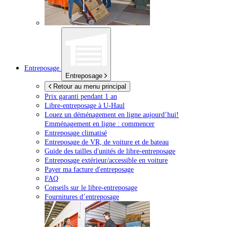
Entreposage
Entreposage
Retour au menu principal
Prix garanti pendant 1 an
Libre-entreposage à
U-Haul
Louez un déménagement en ligne aujourd’hui!
Emménagement en ligne : commencer
Entreposage climatisé
Entreposage de VR, de voiture et de bateau
Guide des tailles d'unités de libre-entreposage
Entreposage extérieur/accessible en voiture
Payer ma facture d'entreposage
FAQ
Conseils sur le libre-entreposage
Fournitures d’entreposage