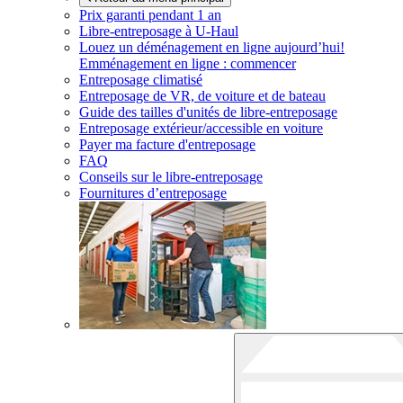
Prix garanti pendant 1 an
Libre-entreposage à
U-Haul
Louez un déménagement en ligne aujourd’hui!
Emménagement en ligne : commencer
Entreposage climatisé
Entreposage de VR, de voiture et de bateau
Guide des tailles d'unités de libre-entreposage
Entreposage extérieur/accessible en voiture
Payer ma facture d'entreposage
FAQ
Conseils sur le libre-entreposage
Fournitures d’entreposage