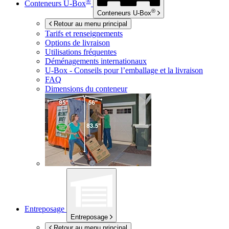
®
Conteneurs
U-Box
®
Conteneurs
U-Box
Retour au menu principal
Tarifs et renseignements
Options de livraison
Utilisations fréquentes
Déménagements internationaux
U-Box -
Conseils pour l’emballage et la livraison
FAQ
Dimensions du conteneur
Entreposage
Entreposage
Retour au menu principal