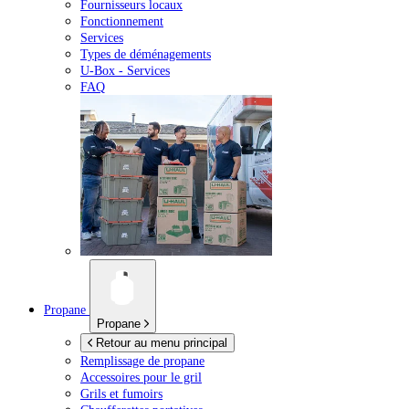
Fournisseurs locaux
Fonctionnement
Services
Types de déménagements
U-Box -
Services
FAQ
Propane
Propane
Retour au menu principal
Remplissage de propane
Accessoires pour le gril
Grils et fumoirs