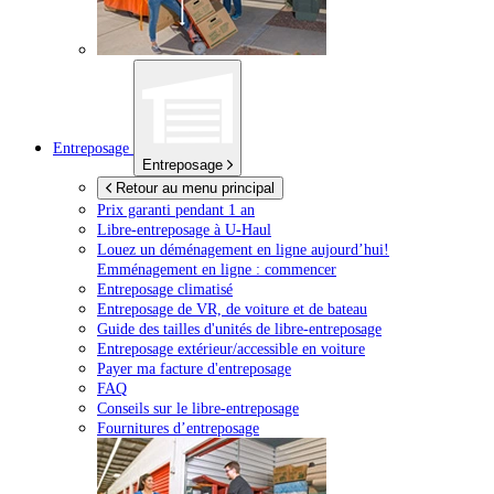
Entreposage
Entreposage
Retour au menu principal
Prix garanti pendant 1 an
Libre-entreposage à
U-Haul
Louez un déménagement en ligne aujourd’hui!
Emménagement en ligne : commencer
Entreposage climatisé
Entreposage de VR, de voiture et de bateau
Guide des tailles d'unités de libre-entreposage
Entreposage extérieur/accessible en voiture
Payer ma facture d'entreposage
FAQ
Conseils sur le libre-entreposage
Fournitures d’entreposage