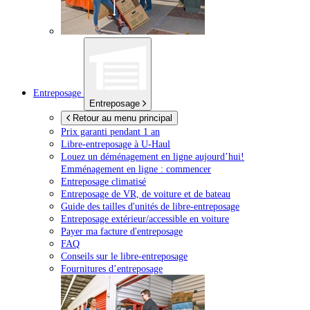
Entreposage
Entreposage
Retour au menu principal
Prix garanti pendant 1 an
Libre-entreposage à
U-Haul
Louez un déménagement en ligne aujourd’hui!
Emménagement en ligne : commencer
Entreposage climatisé
Entreposage de VR, de voiture et de bateau
Guide des tailles d'unités de libre-entreposage
Entreposage extérieur/accessible en voiture
Payer ma facture d'entreposage
FAQ
Conseils sur le libre-entreposage
Fournitures d’entreposage