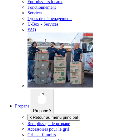
Fournisseurs locaux
Fonctionnement
Services
Types de déménagements
U-Box -
Services
FAQ
Propane
Propane
Retour au menu principal
Remplissage de propane
Accessoires pour le gril
Grils et fumoirs