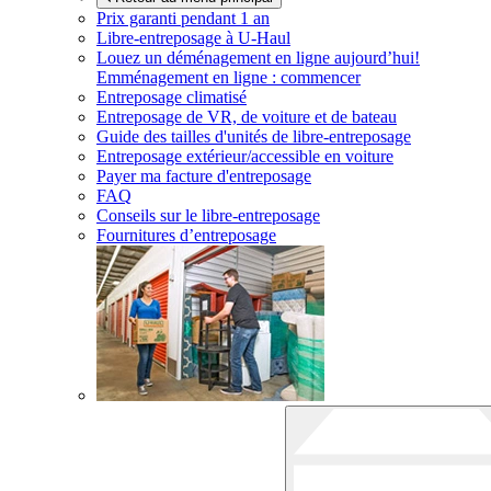
Prix garanti pendant 1 an
Libre-entreposage à
U-Haul
Louez un déménagement en ligne aujourd’hui!
Emménagement en ligne : commencer
Entreposage climatisé
Entreposage de VR, de voiture et de bateau
Guide des tailles d'unités de libre-entreposage
Entreposage extérieur/accessible en voiture
Payer ma facture d'entreposage
FAQ
Conseils sur le libre-entreposage
Fournitures d’entreposage