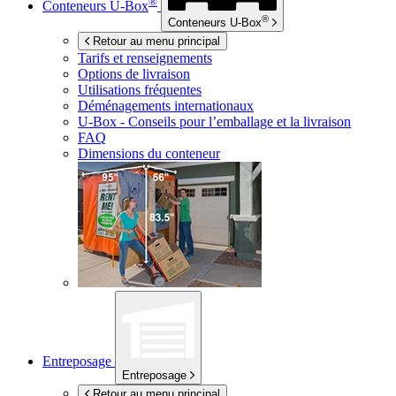
®
Conteneurs
U-Box
®
Conteneurs
U-Box
Retour au menu principal
Tarifs et renseignements
Options de livraison
Utilisations fréquentes
Déménagements internationaux
U-Box -
Conseils pour l’emballage et la livraison
FAQ
Dimensions du conteneur
Entreposage
Entreposage
Retour au menu principal