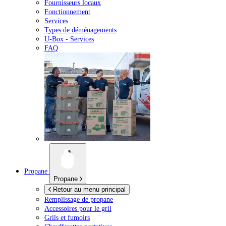
Fournisseurs locaux
Fonctionnement
Services
Types de déménagements
U-Box -
Services
FAQ
Propane
Propane
Retour au menu principal
Remplissage de propane
Accessoires pour le gril
Grils et fumoirs