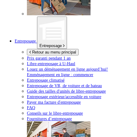
Entreposage
Entreposage
Retour au menu principal
Prix garanti pendant 1 an
Libre-entreposage à
U-Haul
Louez un déménagement en ligne aujourd’hui!
Emménagement en ligne : commencer
Entreposage climatisé
Entreposage de VR, de voiture et de bateau
Guide des tailles d'unités de libre-entreposage
Entreposage extérieur/accessible en voiture
Payer ma facture d'entreposage
FAQ
Conseils sur le libre-entreposage
Fournitures d’entreposage