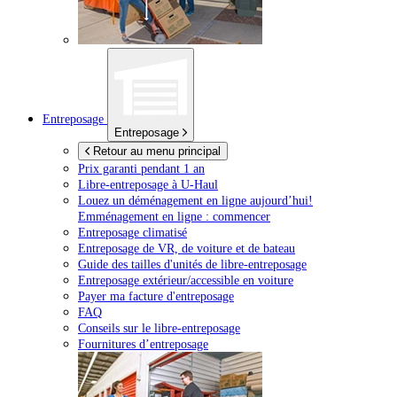
Entreposage
Entreposage
Retour au menu principal
Prix garanti pendant 1 an
Libre-entreposage à
U-Haul
Louez un déménagement en ligne aujourd’hui!
Emménagement en ligne : commencer
Entreposage climatisé
Entreposage de VR, de voiture et de bateau
Guide des tailles d'unités de libre-entreposage
Entreposage extérieur/accessible en voiture
Payer ma facture d'entreposage
FAQ
Conseils sur le libre-entreposage
Fournitures d’entreposage