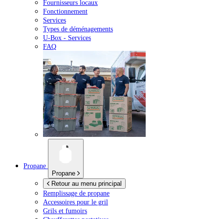
Fournisseurs locaux
Fonctionnement
Services
Types de déménagements
U-Box -
Services
FAQ
Propane
Propane
Retour au menu principal
Remplissage de propane
Accessoires pour le gril
Grils et fumoirs