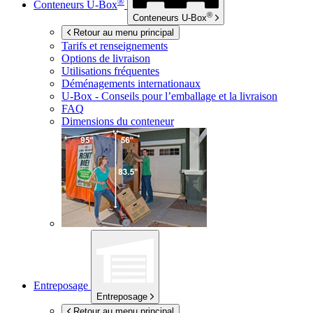
®
Conteneurs
U-Box
®
Conteneurs
U-Box
Retour au menu principal
Tarifs et renseignements
Options de livraison
Utilisations fréquentes
Déménagements internationaux
U-Box -
Conseils pour l’emballage et la livraison
FAQ
Dimensions du conteneur
Entreposage
Entreposage
Retour au menu principal