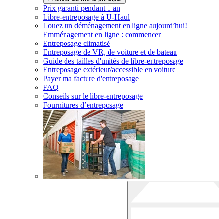
Prix garanti pendant 1 an
Libre-entreposage à
U-Haul
Louez un déménagement en ligne aujourd’hui!
Emménagement en ligne : commencer
Entreposage climatisé
Entreposage de VR, de voiture et de bateau
Guide des tailles d'unités de libre-entreposage
Entreposage extérieur/accessible en voiture
Payer ma facture d'entreposage
FAQ
Conseils sur le libre-entreposage
Fournitures d’entreposage