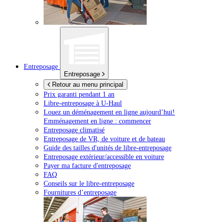
Entreposage
Entreposage
Retour au menu principal
Prix garanti pendant 1 an
Libre-entreposage à
U-Haul
Louez un déménagement en ligne aujourd’hui!
Emménagement en ligne : commencer
Entreposage climatisé
Entreposage de VR, de voiture et de bateau
Guide des tailles d'unités de libre-entreposage
Entreposage extérieur/accessible en voiture
Payer ma facture d'entreposage
FAQ
Conseils sur le libre-entreposage
Fournitures d’entreposage