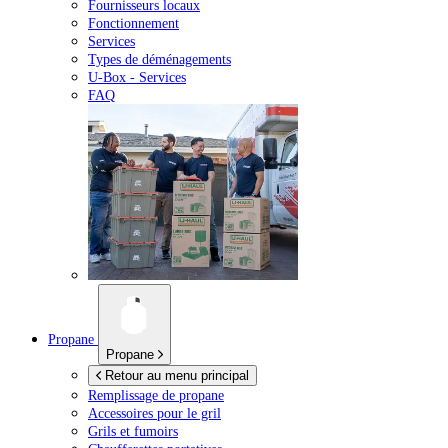
Fournisseurs locaux
Fonctionnement
Services
Types de déménagements
U-Box -
Services
FAQ
Propane
Propane
Retour au menu principal
Remplissage de propane
Accessoires pour le gril
Grils et fumoirs