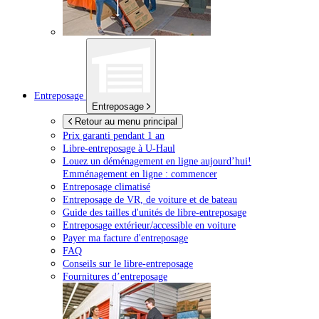
Entreposage
Entreposage
Retour au menu principal
Prix garanti pendant 1 an
Libre-entreposage à
U-Haul
Louez un déménagement en ligne aujourd’hui!
Emménagement en ligne : commencer
Entreposage climatisé
Entreposage de VR, de voiture et de bateau
Guide des tailles d'unités de libre-entreposage
Entreposage extérieur/accessible en voiture
Payer ma facture d'entreposage
FAQ
Conseils sur le libre-entreposage
Fournitures d’entreposage