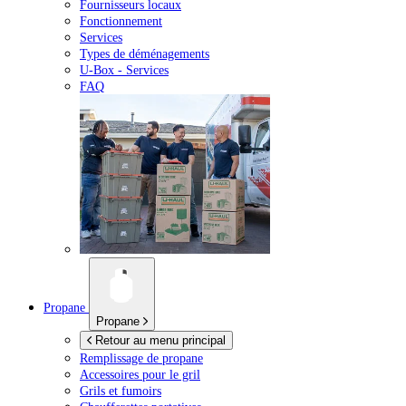
Fournisseurs locaux
Fonctionnement
Services
Types de déménagements
U-Box -
Services
FAQ
Propane
Propane
Retour au menu principal
Remplissage de propane
Accessoires pour le gril
Grils et fumoirs