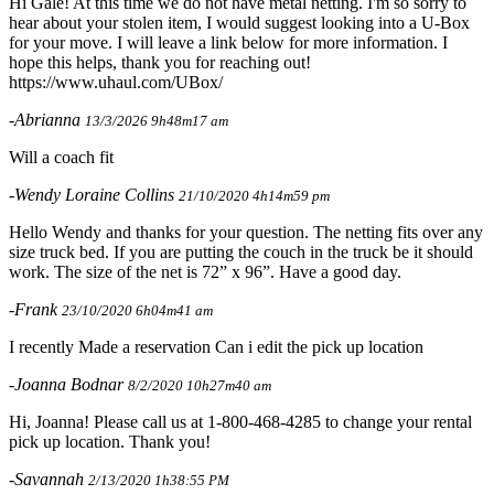
Hi Gale! At this time we do not have metal netting. I'm so sorry to
hear about your stolen item, I would suggest looking into a U-Box
for your move. I will leave a link below for more information. I
hope this helps, thank you for reaching out!
https://www.uhaul.com/UBox/
-Abrianna
13/3/2026 9h48m17 am
Will a coach fit
-Wendy Loraine Collins
21/10/2020 4h14m59 pm
Hello Wendy and thanks for your question. The netting fits over any
size truck bed. If you are putting the couch in the truck be it should
work. The size of the net is 72” x 96”. Have a good day.
-Frank
23/10/2020 6h04m41 am
I recently Made a reservation Can i edit the pick up location
-Joanna Bodnar
8/2/2020 10h27m40 am
Hi, Joanna! Please call us at 1-800-468-4285 to change your rental
pick up location. Thank you!
-Savannah
2/13/2020 1h38:55 PM