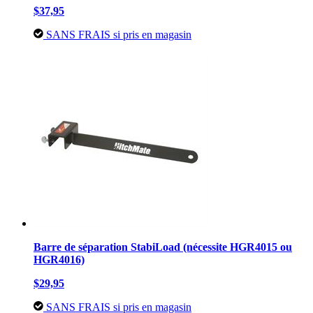
$37,95
SANS FRAIS si pris en magasin
Barre de séparation StabiLoad (nécessite HGR4015 ou
HGR4016)
$29,95
SANS FRAIS si pris en magasin