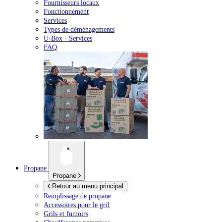
Fournisseurs locaux
Fonctionnement
Services
Types de déménagements
U-Box -
Services
FAQ
Propane
Propane
Retour au menu principal
Remplissage de propane
Accessoires pour le gril
Grils et fumoirs