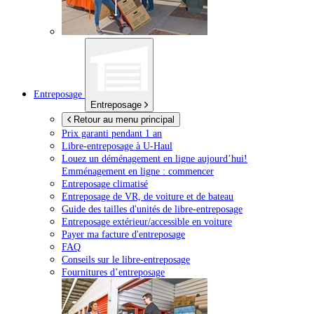
Entreposage
Entreposage
Retour au menu principal
Prix garanti pendant 1 an
Libre-entreposage à
U-Haul
Louez un déménagement en ligne aujourd’hui!
Emménagement en ligne : commencer
Entreposage climatisé
Entreposage de VR, de voiture et de bateau
Guide des tailles d'unités de libre-entreposage
Entreposage extérieur/accessible en voiture
Payer ma facture d'entreposage
FAQ
Conseils sur le libre-entreposage
Fournitures d’entreposage