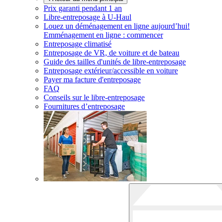
Prix garanti pendant 1 an
Libre-entreposage à
U-Haul
Louez un déménagement en ligne aujourd’hui!
Emménagement en ligne : commencer
Entreposage climatisé
Entreposage de VR, de voiture et de bateau
Guide des tailles d'unités de libre-entreposage
Entreposage extérieur/accessible en voiture
Payer ma facture d'entreposage
FAQ
Conseils sur le libre-entreposage
Fournitures d’entreposage