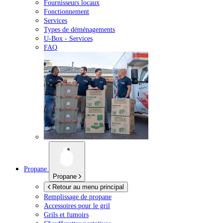
Fournisseurs locaux
Fonctionnement
Services
Types de déménagements
U-Box -
Services
FAQ
Propane
Propane
Retour au menu principal
Remplissage de propane
Accessoires pour le gril
Grils et fumoirs