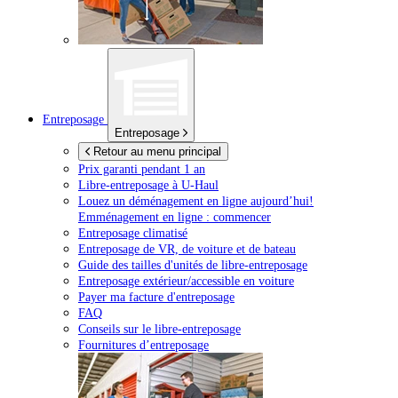
Entreposage
Entreposage
Retour au menu principal
Prix garanti pendant 1 an
Libre-entreposage à
U-Haul
Louez un déménagement en ligne aujourd’hui!
Emménagement en ligne : commencer
Entreposage climatisé
Entreposage de VR, de voiture et de bateau
Guide des tailles d'unités de libre-entreposage
Entreposage extérieur/accessible en voiture
Payer ma facture d'entreposage
FAQ
Conseils sur le libre-entreposage
Fournitures d’entreposage