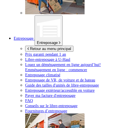
Entreposage
Entreposage
Retour au menu principal
Prix garanti pendant 1 an
Libre-entreposage à
U-Haul
Louez un déménagement en ligne aujourd’hui!
Emménagement en ligne : commencer
Entreposage climatisé
Entreposage de VR, de voiture et de bateau
Guide des tailles d'unités de libre-entreposage
Entreposage extérieur/accessible en voiture
Payer ma facture d'entreposage
FAQ
Conseils sur le libre-entreposage
Fournitures d’entreposage