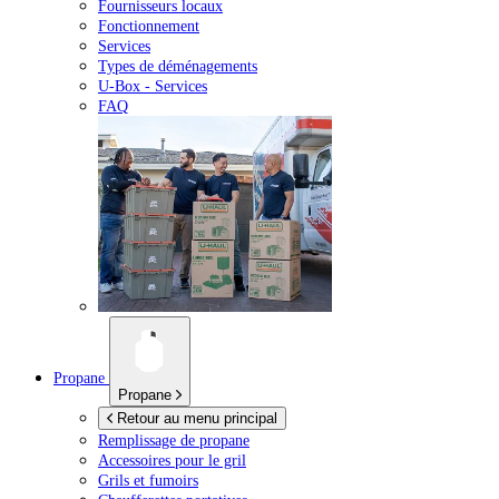
Fournisseurs locaux
Fonctionnement
Services
Types de déménagements
U-Box -
Services
FAQ
Propane
Propane
Retour au menu principal
Remplissage de propane
Accessoires pour le gril
Grils et fumoirs