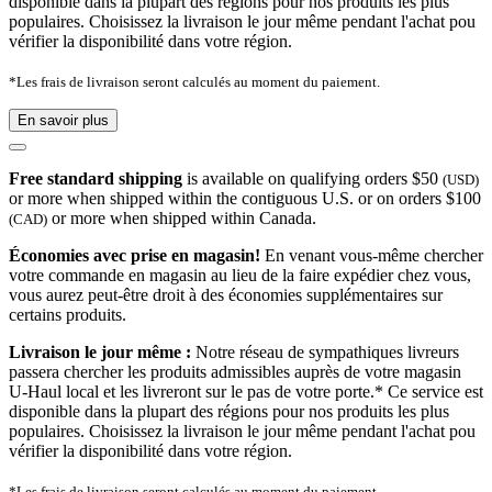
disponible dans la plupart des régions pour nos produits les plus
populaires. Choisissez la livraison le jour même pendant l'achat pou
vérifier la disponibilité dans votre région.
*Les frais de livraison seront calculés au moment du paiement.
En savoir plus
Free standard shipping
is available on qualifying orders $50
(USD)
or more when shipped within the contiguous U.S. or on orders $100
or more when shipped within Canada.
(CAD)
Économies avec prise en magasin!
En venant vous-même chercher
votre commande en magasin au lieu de la faire expédier chez vous,
vous aurez peut-être droit à des économies supplémentaires sur
certains produits.
Livraison le jour même :
Notre réseau de sympathiques livreurs
passera chercher les produits admissibles auprès de votre magasin
U-Haul local et les livreront sur le pas de votre porte.* Ce service est
disponible dans la plupart des régions pour nos produits les plus
populaires. Choisissez la livraison le jour même pendant l'achat pou
vérifier la disponibilité dans votre région.
*Les frais de livraison seront calculés au moment du paiement.