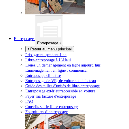
Entreposage
Entreposage
Retour au menu principal
Prix garanti pendant 1 an
Libre-entreposage à
U-Haul
Louez un déménagement en ligne aujourd’hui!
Emménagement en ligne : commencer
Entreposage climatisé
Entreposage de VR, de voiture et de bateau
Guide des tailles d'unités de libre-entreposage
Entreposage extérieur/accessible en voiture
Payer ma facture d'entreposage
FAQ
Conseils sur le libre-entreposage
Fournitures d’entreposage