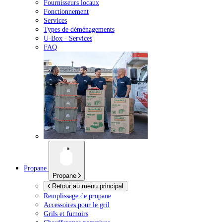
Fournisseurs locaux
Fonctionnement
Services
Types de déménagements
U-Box -
Services
FAQ
Propane
Propane
Retour au menu principal
Remplissage de propane
Accessoires pour le gril
Grils et fumoirs