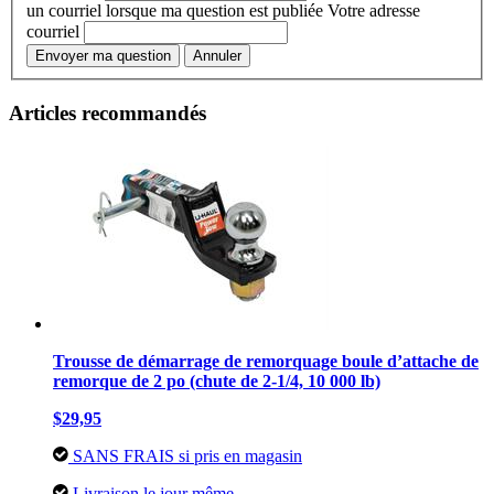
un courriel lorsque ma question est publiée
Votre adresse
courriel
Envoyer ma question
Annuler
Articles recommandés
Trousse de démarrage de remorquage boule d’attache de
remorque de 2 po (chute de 2-1/4, 10 000 lb)
$29,95
SANS FRAIS si pris en magasin
Livraison le jour même