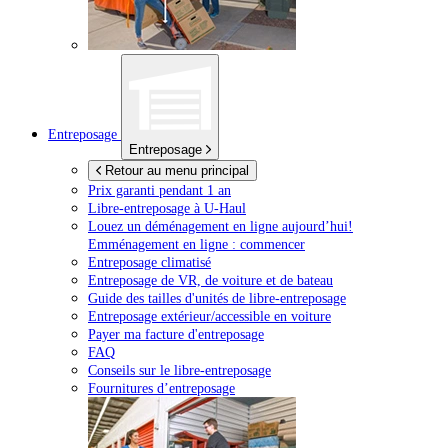
Entreposage
Entreposage
Retour au menu principal
Prix garanti pendant 1 an
Libre-entreposage à
U-Haul
Louez un déménagement en ligne aujourd’hui!
Emménagement en ligne : commencer
Entreposage climatisé
Entreposage de VR, de voiture et de bateau
Guide des tailles d'unités de libre-entreposage
Entreposage extérieur/accessible en voiture
Payer ma facture d'entreposage
FAQ
Conseils sur le libre-entreposage
Fournitures d’entreposage