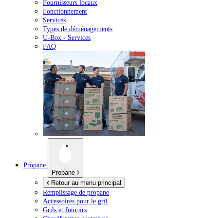
Fournisseurs locaux
Fonctionnement
Services
Types de déménagements
U-Box -
Services
FAQ
Propane
Propane
Retour au menu principal
Remplissage de propane
Accessoires pour le gril
Grils et fumoirs