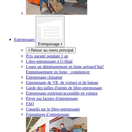
Entreposage
Entreposage
Retour au menu principal
Prix garanti pendant 1 an
Libre-entreposage à
U-Haul
Louez un déménagement en ligne aujourd’hui!
Emménagement en ligne : commencer
Entreposage climatisé
Entreposage de VR, de voiture et de bateau
Guide des tailles d'unités de libre-entreposage
Entreposage extérieur/accessible en voiture
Payer ma facture d'entreposage
FAQ
Conseils sur le libre-entreposage
Fournitures d’entreposage