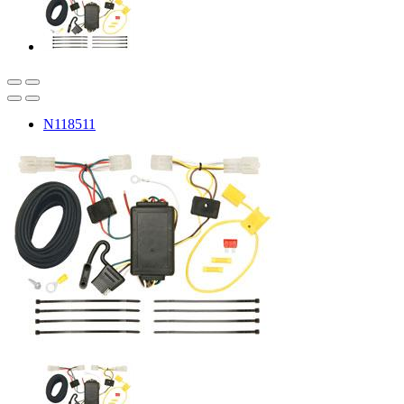
N118511