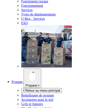
Fournisseurs locaux
Fonctionnement
Services
Types de déménagements
U-Box -
Services
FAQ
Propane
Propane
Retour au menu principal
Remplissage de propane
Accessoires pour le gril
Grils et fumoirs