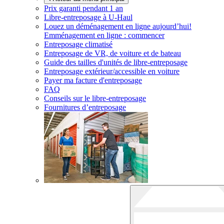
Prix garanti pendant 1 an
Libre-entreposage à
U-Haul
Louez un déménagement en ligne aujourd’hui!
Emménagement en ligne : commencer
Entreposage climatisé
Entreposage de VR, de voiture et de bateau
Guide des tailles d'unités de libre-entreposage
Entreposage extérieur/accessible en voiture
Payer ma facture d'entreposage
FAQ
Conseils sur le libre-entreposage
Fournitures d’entreposage