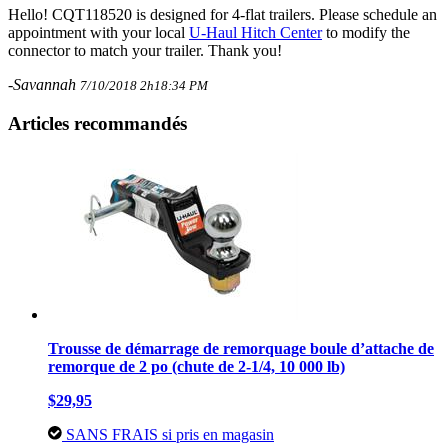
Hello! CQT118520 is designed for 4-flat trailers. Please schedule an
appointment with your local
U-Haul Hitch Center
to modify the
connector to match your trailer. Thank you!
-Savannah
7/10/2018 2h18:34 PM
Articles recommandés
Trousse de démarrage de remorquage boule d’attache de
remorque de 2 po (chute de 2-1/4, 10 000 lb)
$29,95
SANS FRAIS si pris en magasin