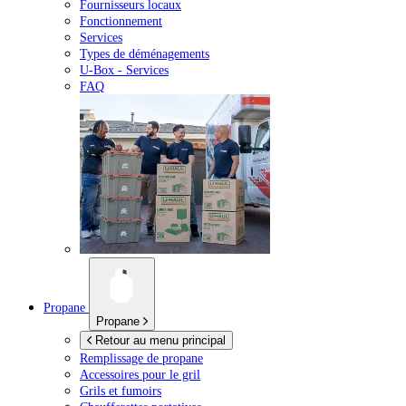
Fournisseurs locaux
Fonctionnement
Services
Types de déménagements
U-Box -
Services
FAQ
Propane
Propane
Retour au menu principal
Remplissage de propane
Accessoires pour le gril
Grils et fumoirs