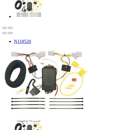
N118520