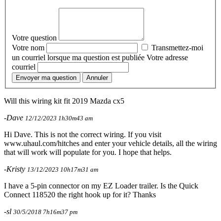
Votre question
Votre nom
Transmettez-moi
un courriel lorsque ma question est publiée
Votre adresse
courriel
Envoyer ma question
Annuler
Will this wiring kit fit 2019 Mazda cx5
-Dave
12/12/2023 1h30m43 am
Hi Dave. This is not the correct wiring. If you visit
www.uhaul.com/hitches and enter your vehicle details, all the wiring
that will work will populate for you. I hope that helps.
-Kristy
13/12/2023 10h17m31 am
I have a 5-pin connector on my EZ Loader trailer. Is the Quick
Connect 118520 the right hook up for it? Thanks
-sl
30/5/2018 7h16m37 pm