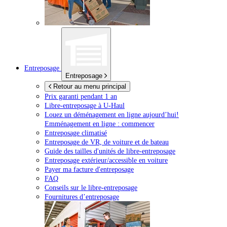
Entreposage
Entreposage
Retour au menu principal
Prix garanti pendant 1 an
Libre-entreposage à
U-Haul
Louez un déménagement en ligne aujourd’hui!
Emménagement en ligne : commencer
Entreposage climatisé
Entreposage de VR, de voiture et de bateau
Guide des tailles d'unités de libre-entreposage
Entreposage extérieur/accessible en voiture
Payer ma facture d'entreposage
FAQ
Conseils sur le libre-entreposage
Fournitures d’entreposage