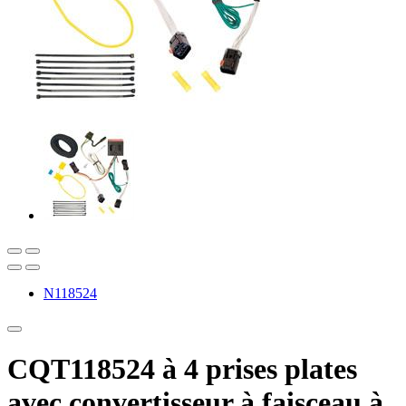
N118524
CQT118524 à 4 prises plates
avec convertisseur à faisceau à