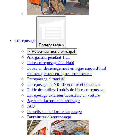
Entreposage
Entreposage
Retour au menu principal
Prix garanti pendant 1 an
Libre-entreposage à
U-Haul
Louez un déménagement en ligne aujourd’hui!
Emménagement en ligne : commencer
Entreposage climatisé
Entreposage de VR, de voiture et de bateau
Guide des tailles d'unités de libre-entreposage
Entreposage extérieur/accessible en voiture
Payer ma facture d'entreposage
FAQ
Conseils sur le libre-entreposage
Fournitures d’entreposage