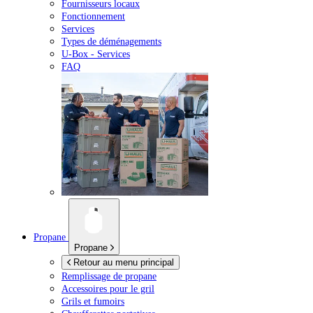
Fournisseurs locaux
Fonctionnement
Services
Types de déménagements
U-Box -
Services
FAQ
Propane
Propane
Retour au menu principal
Remplissage de propane
Accessoires pour le gril
Grils et fumoirs