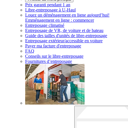
Prix garanti pendant 1 an
Libre-entreposage à
U-Haul
Louez un déménagement en ligne aujourd’hui!
Emménagement en ligne : commencer
Entreposage climatisé
Entreposage de VR, de voiture et de bateau
Guide des tailles d'unités de libre-entreposage
Entreposage extérieur/accessible en voiture
Payer ma facture d'entreposage
FAQ
Conseils sur le libre-entreposage
Fournitures d’entreposage