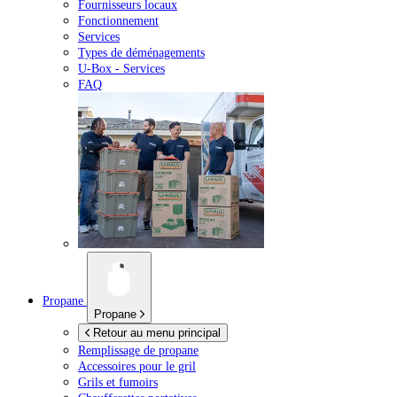
Fournisseurs locaux
Fonctionnement
Services
Types de déménagements
U-Box -
Services
FAQ
Propane
Propane
Retour au menu principal
Remplissage de propane
Accessoires pour le gril
Grils et fumoirs