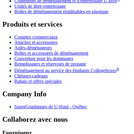
Conteneurs de déménagement et d'entreposage
U-Box
Unités de libre-entreposage
Boîtes de déménagement réutilisables en plastique
Produits et services
Comptes commerciaux
Attaches et accessoires
Aides-déménageurs
Boîtes et accessoires de déménagement
Couverture pour les dommages
Remplissages et réservoirs de propane
®
Déménagement au service des étudiants Collegeboxes
Chèques-cadeaux
Rabais et offres spéciales
Company Info
SuperGraphiques de
U-Haul
- Québec
Collaborez avec nous
Fournisseur