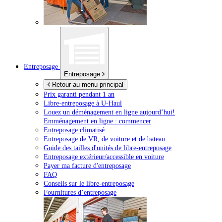
Entreposage
Entreposage
Retour au menu principal
Prix garanti pendant 1 an
Libre-entreposage à
U-Haul
Louez un déménagement en ligne aujourd’hui!
Emménagement en ligne : commencer
Entreposage climatisé
Entreposage de VR, de voiture et de bateau
Guide des tailles d'unités de libre-entreposage
Entreposage extérieur/accessible en voiture
Payer ma facture d'entreposage
FAQ
Conseils sur le libre-entreposage
Fournitures d’entreposage