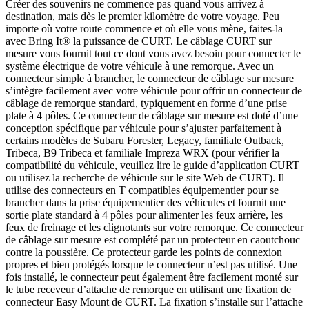
Créer des souvenirs ne commence pas quand vous arrivez à
destination, mais dès le premier kilomètre de votre voyage. Peu
importe où votre route commence et où elle vous mène, faites-la
avec Bring It® la puissance de CURT. Le câblage CURT sur
mesure vous fournit tout ce dont vous avez besoin pour connecter le
système électrique de votre véhicule à une remorque. Avec un
connecteur simple à brancher, le connecteur de câblage sur mesure
s’intègre facilement avec votre véhicule pour offrir un connecteur de
câblage de remorque standard, typiquement en forme d’une prise
plate à 4 pôles. Ce connecteur de câblage sur mesure est doté d’une
conception spécifique par véhicule pour s’ajuster parfaitement à
certains modèles de Subaru Forester, Legacy, familiale Outback,
Tribeca, B9 Tribeca et familiale Impreza WRX (pour vérifier la
compatibilité du véhicule, veuillez lire le guide d’application CURT
ou utilisez la recherche de véhicule sur le site Web de CURT). Il
utilise des connecteurs en T compatibles équipementier pour se
brancher dans la prise équipementier des véhicules et fournit une
sortie plate standard à 4 pôles pour alimenter les feux arrière, les
feux de freinage et les clignotants sur votre remorque. Ce connecteur
de câblage sur mesure est complété par un protecteur en caoutchouc
contre la poussière. Ce protecteur garde les points de connexion
propres et bien protégés lorsque le connecteur n’est pas utilisé. Une
fois installé, le connecteur peut également être facilement monté sur
le tube receveur d’attache de remorque en utilisant une fixation de
connecteur Easy Mount de CURT. La fixation s’installe sur l’attache