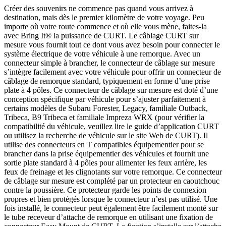
Créer des souvenirs ne commence pas quand vous arrivez à
destination, mais dès le premier kilomètre de votre voyage. Peu
importe où votre route commence et où elle vous mène, faites-la
avec Bring It® la puissance de CURT. Le câblage CURT sur
mesure vous fournit tout ce dont vous avez besoin pour connecter le
système électrique de votre véhicule à une remorque. Avec un
connecteur simple à brancher, le connecteur de câblage sur mesure
s’intègre facilement avec votre véhicule pour offrir un connecteur de
câblage de remorque standard, typiquement en forme d’une prise
plate à 4 pôles. Ce connecteur de câblage sur mesure est doté d’une
conception spécifique par véhicule pour s’ajuster parfaitement à
certains modèles de Subaru Forester, Legacy, familiale Outback,
Tribeca, B9 Tribeca et familiale Impreza WRX (pour vérifier la
compatibilité du véhicule, veuillez lire le guide d’application CURT
ou utilisez la recherche de véhicule sur le site Web de CURT). Il
utilise des connecteurs en T compatibles équipementier pour se
brancher dans la prise équipementier des véhicules et fournit une
sortie plate standard à 4 pôles pour alimenter les feux arrière, les
feux de freinage et les clignotants sur votre remorque. Ce connecteur
de câblage sur mesure est complété par un protecteur en caoutchouc
contre la poussière. Ce protecteur garde les points de connexion
propres et bien protégés lorsque le connecteur n’est pas utilisé. Une
fois installé, le connecteur peut également être facilement monté sur
le tube receveur d’attache de remorque en utilisant une fixation de