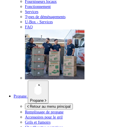
Fournisseurs locaux
Fonctionnement
Services
Types de déménagements
U-Box -
Services
FAQ
Propane
Propane
Retour au menu principal
Remplissage de propane
Accessoires pour le gril
Grils et fumoirs