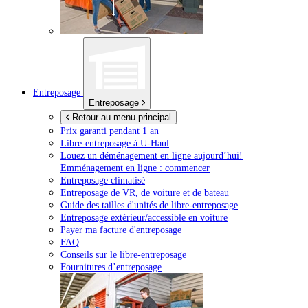
Entreposage
Entreposage
Retour au menu principal
Prix garanti pendant 1 an
Libre-entreposage à
U-Haul
Louez un déménagement en ligne aujourd’hui!
Emménagement en ligne : commencer
Entreposage climatisé
Entreposage de VR, de voiture et de bateau
Guide des tailles d'unités de libre-entreposage
Entreposage extérieur/accessible en voiture
Payer ma facture d'entreposage
FAQ
Conseils sur le libre-entreposage
Fournitures d’entreposage