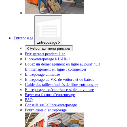
Entreposage
Entreposage
Retour au menu principal
Prix garanti pendant 1 an
Libre-entreposage à
U-Haul
Louez un déménagement en ligne aujourd’hui!
Emménagement en ligne : commencer
Entreposage climatisé
Entreposage de VR, de voiture et de bateau
Guide des tailles d'unités de libre-entreposage
Entreposage extérieur/accessible en voiture
Payer ma facture d'entreposage
FAQ
Conseils sur le libre-entreposage
Fournitures d’entreposage