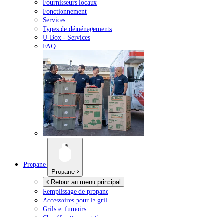
Fournisseurs locaux
Fonctionnement
Services
Types de déménagements
U-Box -
Services
FAQ
Propane
Propane
Retour au menu principal
Remplissage de propane
Accessoires pour le gril
Grils et fumoirs