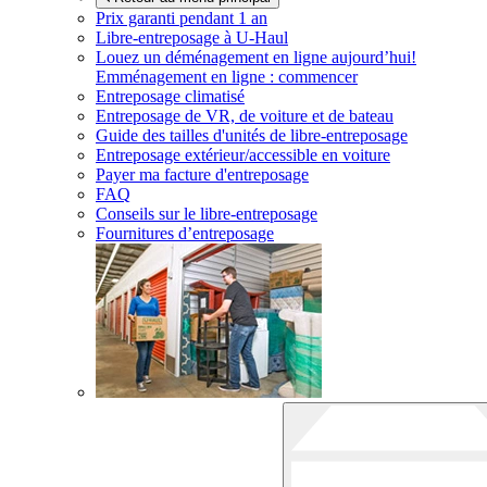
Prix garanti pendant 1 an
Libre-entreposage à
U-Haul
Louez un déménagement en ligne aujourd’hui!
Emménagement en ligne : commencer
Entreposage climatisé
Entreposage de VR, de voiture et de bateau
Guide des tailles d'unités de libre-entreposage
Entreposage extérieur/accessible en voiture
Payer ma facture d'entreposage
FAQ
Conseils sur le libre-entreposage
Fournitures d’entreposage