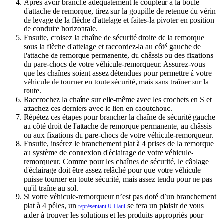
Après avoir branché adéquatement le coupleur à la boule
d'attache de remorque, tirez sur la goupille de retenue du vérin
de levage de la flèche d'attelage et faites-la pivoter en position
de conduite horizontale.
Ensuite, croisez la chaîne de sécurité droite de la remorque
sous la flèche d'attelage et raccordez-la au côté gauche de
l'attache de remorque permanente, du châssis ou des fixations
du pare-chocs de votre véhicule-remorqueur. Assurez-vous
que les chaînes soient assez détendues pour permettre à votre
véhicule de tourner en toute sécurité, mais sans traîner sur la
route.
Raccrochez la chaîne sur elle-même avec les crochets en S et
attachez ces derniers avec le lien en caoutchouc.
Répétez ces étapes pour brancher la chaîne de sécurité gauche
au côté droit de l'attache de remorque permanente, au châssis
ou aux fixations du pare-chocs de votre véhicule-remorqueur.
Ensuite, insérez le branchement plat à 4 prises de la remorque
au système de connexion d'éclairage de votre véhicule-
remorqueur. Comme pour les chaînes de sécurité, le câblage
d'éclairage doit être assez relâché pour que votre véhicule
puisse tourner en toute sécurité, mais assez tendu pour ne pas
qu'il traîne au sol.
Si votre véhicule-remorqueur n’est pas doté d’un branchement
plat à 4 pôles, un
se fera un plaisir de vous
représentant U-Haul
aider à trouver les solutions et les produits appropriés pour