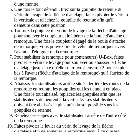
d'une montre.
Une fois le tout détendu, tirez sur la goupille de retenue du
vérin de levage de la flèche d'attelage, faites pivoter le vérin à
la verticale et relâchez la goupille de retenue afin qu'il
demeure dans cette position.
Tournez la poignée du vérin de levage de la flèche d'attelage
pour soulever le coupleur et le libérer de la boule d'attache de
remorque. Une fois le coupleur dégagé de la boule d'attache
de remorque, vous pouvez tirer le véhicule-remorqueur vers
l'avant et l'éloigner de la remorque.
Pour stabiliser la remorque pour conteneur(s) U-Box, faites
pivoter le vérin de levage pour soulever ou abaisser la flèche
d'attelage jusqu'à ce qu'elle se trouve à environ 2 pouces plus
bas à l'avant (flèche d'attelage de la remorque) qu'à l'arrière de
la remorque.
Abaissez les stabilisateurs arrière situés derrière les roues de la
remorque en retirant les goupilles qui les tiennent en place.
Une fois le tout abaissé, replacez les goupilles afin que les
stabilisateurs demeurent à la verticale. Les stabilisateurs
doivent être abaissés le plus près du sol possible sans les
goupilles de retenue.
Répétez ces étapes avec le stabilisateur arrière de l'autre côté
de la remorque.
Faites pivoter le levier du vérin de levage de la flèche
d'attelage afin de soulever la remorque jusqu'à ce que les