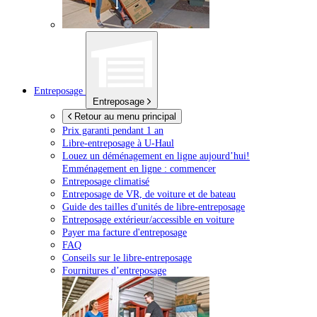
Entreposage
Entreposage
Retour au menu principal
Prix garanti pendant 1 an
Libre-entreposage à
U-Haul
Louez un déménagement en ligne aujourd’hui!
Emménagement en ligne : commencer
Entreposage climatisé
Entreposage de VR, de voiture et de bateau
Guide des tailles d'unités de libre-entreposage
Entreposage extérieur/accessible en voiture
Payer ma facture d'entreposage
FAQ
Conseils sur le libre-entreposage
Fournitures d’entreposage