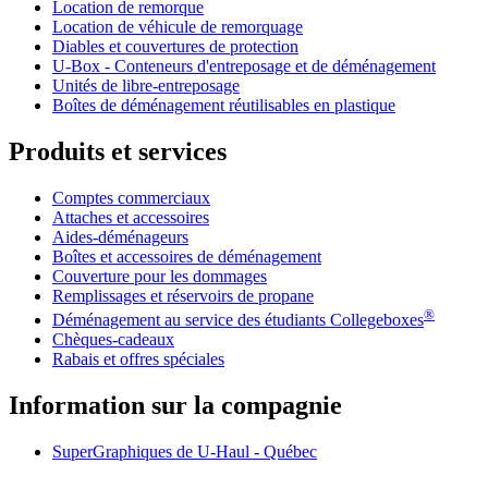
Location de remorque
Location de véhicule de remorquage
Diables et couvertures de protection
U-Box -
Conteneurs d'entreposage et de déménagement
Unités de libre-entreposage
Boîtes de déménagement réutilisables en plastique
Produits et services
Comptes commerciaux
Attaches et accessoires
Aides-déménageurs
Boîtes et accessoires de déménagement
Couverture pour les dommages
Remplissages et réservoirs de propane
®
Déménagement au service des étudiants Collegeboxes
Chèques-cadeaux
Rabais et offres spéciales
Information sur la compagnie
SuperGraphiques de
U-Haul
- Québec