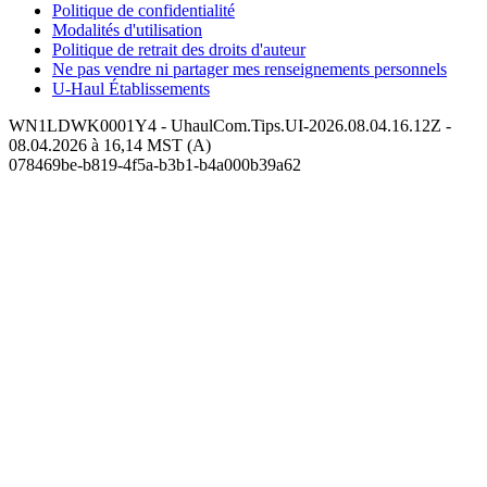
Politique de confidentialité
Modalités d'utilisation
Politique de retrait des droits d'auteur
Ne pas vendre ni partager mes renseignements personnels
U-Haul
Établissements
WN1LDWK0001Y4 - UhaulCom.Tips.UI-2026.08.04.16.12Z -
08.04.2026 à 16,14 MST (A)
078469be-b819-4f5a-b3b1-b4a000b39a62