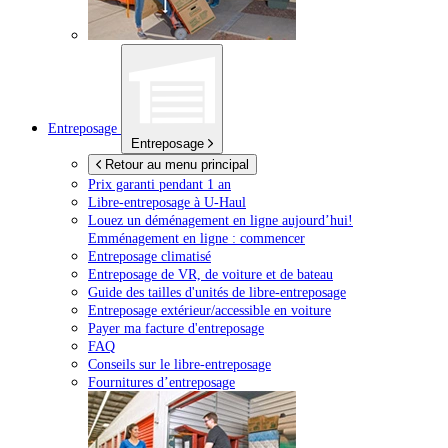
Entreposage
Entreposage
Retour au menu principal
Prix garanti pendant 1 an
Libre-entreposage à
U-Haul
Louez un déménagement en ligne aujourd’hui!
Emménagement en ligne : commencer
Entreposage climatisé
Entreposage de VR, de voiture et de bateau
Guide des tailles d'unités de libre-entreposage
Entreposage extérieur/accessible en voiture
Payer ma facture d'entreposage
FAQ
Conseils sur le libre-entreposage
Fournitures d’entreposage