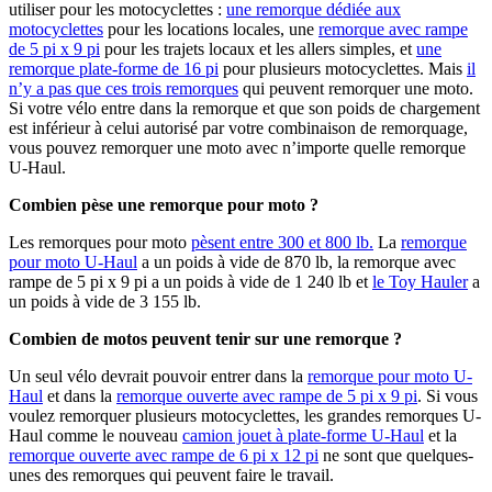
utiliser pour les motocyclettes :
une remorque dédiée aux
motocyclettes
pour les locations locales, une
remorque avec rampe
de 5 pi x 9 pi
pour les trajets locaux et les allers simples, et
une
remorque plate-forme de 16 pi
pour plusieurs motocyclettes. Mais
il
n’y a pas que ces trois remorques
qui peuvent remorquer une moto.
Si votre vélo entre dans la remorque et que son poids de chargement
est inférieur à celui autorisé par votre combinaison de remorquage,
vous pouvez remorquer une moto avec n’importe quelle remorque
U-Haul.
Combien pèse une remorque pour moto ?
Les remorques pour moto
pèsent entre 300 et 800 lb.
La
remorque
pour moto U-Haul
a un poids à vide de 870 lb, la remorque avec
rampe de 5 pi x 9 pi a un poids à vide de 1 240 lb et
le Toy Hauler
a
un poids à vide de 3 155 lb.
Combien de motos peuvent tenir sur une remorque ?
Un seul vélo devrait pouvoir entrer dans la
remorque pour moto U-
Haul
et dans la
remorque ouverte avec rampe de 5 pi x 9 pi
. Si vous
voulez remorquer plusieurs motocyclettes, les grandes remorques U-
Haul comme le nouveau
camion jouet à plate-forme U-Haul
et la
remorque ouverte avec rampe de 6 pi x 12 pi
ne sont que quelques-
unes des remorques qui peuvent faire le travail.