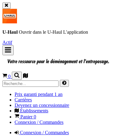
U-Haul
Ouvrir dans le
U-Haul
L'application
Actif
0
Prix garanti pendant 1 an
Carrières
Devenez un concessionnaire
Établissements
Panier
0
Connexion / Commandes
Connexion / Commandes