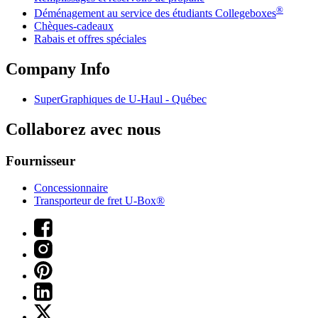
®
Déménagement au service des étudiants Collegeboxes
Chèques-cadeaux
Rabais et offres spéciales
Company Info
SuperGraphiques de
U-Haul
- Québec
Collaborez avec nous
Fournisseur
Concessionnaire
Transporteur de fret U-Box®