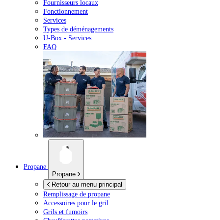
Fournisseurs locaux
Fonctionnement
Services
Types de déménagements
U-Box -
Services
FAQ
Propane
Propane
Retour au menu principal
Remplissage de propane
Accessoires pour le gril
Grils et fumoirs