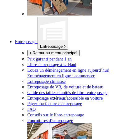
Entreposage
Entreposage
Retour au menu principal
Prix garanti pendant 1 an
Libre-entreposage à
U-Haul
Louez un déménagement en ligne aujourd’hui!
Emménagement en ligne : commencer
Entreposage climatisé
Entreposage de VR, de voiture et de bateau
Guide des tailles d'unités de libre-entreposage
Entreposage extérieur/accessible en voiture
Payer ma facture d'entreposage
FAQ
Conseils sur le libre-entreposage
Fournitures d’entreposage