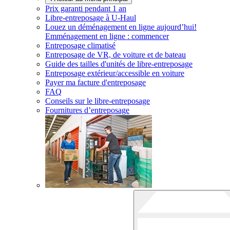
Prix garanti pendant 1 an
Libre-entreposage à
U-Haul
Louez un déménagement en ligne aujourd’hui!
Emménagement en ligne : commencer
Entreposage climatisé
Entreposage de VR, de voiture et de bateau
Guide des tailles d'unités de libre-entreposage
Entreposage extérieur/accessible en voiture
Payer ma facture d'entreposage
FAQ
Conseils sur le libre-entreposage
Fournitures d’entreposage