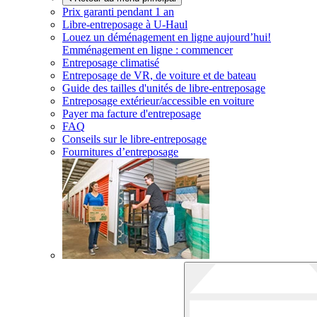
Prix garanti pendant 1 an
Libre-entreposage à
U-Haul
Louez un déménagement en ligne aujourd’hui!
Emménagement en ligne : commencer
Entreposage climatisé
Entreposage de VR, de voiture et de bateau
Guide des tailles d'unités de libre-entreposage
Entreposage extérieur/accessible en voiture
Payer ma facture d'entreposage
FAQ
Conseils sur le libre-entreposage
Fournitures d’entreposage