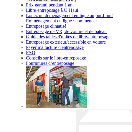
Prix garanti pendant 1 an
Libre-entreposage à
U-Haul
Louez un déménagement en ligne aujourd’hui!
Emménagement en ligne : commencer
Entreposage climatisé
Entreposage de VR, de voiture et de bateau
Guide des tailles d'unités de libre-entreposage
Entreposage extérieur/accessible en voiture
Payer ma facture d'entreposage
FAQ
Conseils sur le libre-entreposage
Fournitures d’entreposage