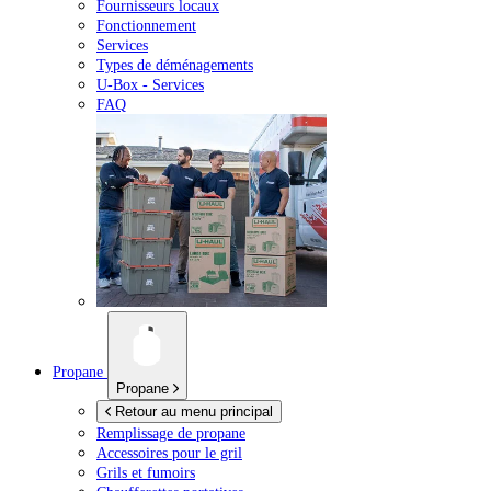
Fournisseurs locaux
Fonctionnement
Services
Types de déménagements
U-Box -
Services
FAQ
Propane
Propane
Retour au menu principal
Remplissage de propane
Accessoires pour le gril
Grils et fumoirs