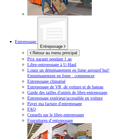
Entreposage
Entreposage
Retour au menu principal
Prix garanti pendant 1 an
Libre-entreposage à
U-Haul
Louez un déménagement en ligne aujourd’hui!
Emménagement en ligne : commencer
Entreposage climatisé
Entreposage de VR, de voiture et de bateau
Guide des tailles d'unités de libre-entreposage
Entreposage extérieur/accessible en voiture
Payer ma facture d'entreposage
FAQ
Conseils sur le libre-entreposage
Fournitures d’entreposage