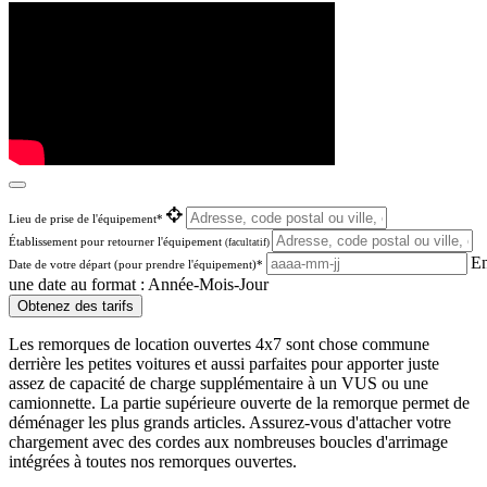
Lieu de prise de l'équipement*
Établissement pour retourner l'équipement
(facultatif)
En
Date de votre départ (pour prendre l'équipement)*
une date au format : Année-Mois-Jour
Obtenez des tarifs
Les remorques de location ouvertes 4x7 sont chose commune
derrière les petites voitures et aussi parfaites pour apporter juste
assez de capacité de charge supplémentaire à un VUS ou une
camionnette. La partie supérieure ouverte de la remorque permet de
déménager les plus grands articles. Assurez-vous d'attacher votre
chargement avec des cordes aux nombreuses boucles d'arrimage
intégrées à toutes nos remorques ouvertes.