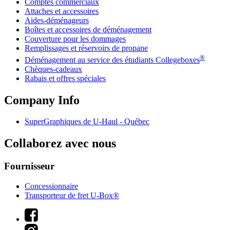
Comptes commerciaux
Attaches et accessoires
Aides-déménageurs
Boîtes et accessoires de déménagement
Couverture pour les dommages
Remplissages et réservoirs de propane
®
Déménagement au service des étudiants Collegeboxes
Chèques-cadeaux
Rabais et offres spéciales
Company Info
SuperGraphiques de
U-Haul
- Québec
Collaborez avec nous
Fournisseur
Concessionnaire
Transporteur de fret U-Box®