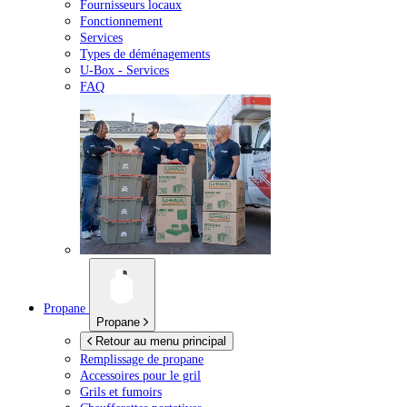
Fournisseurs locaux
Fonctionnement
Services
Types de déménagements
U-Box -
Services
FAQ
Propane
Propane
Retour au menu principal
Remplissage de propane
Accessoires pour le gril
Grils et fumoirs