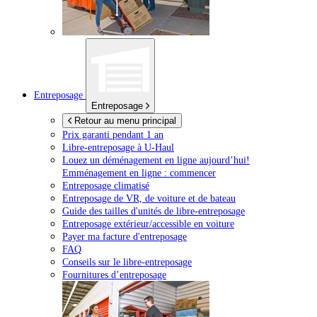
Entreposage
Entreposage
Retour au menu principal
Prix garanti pendant 1 an
Libre-entreposage à
U-Haul
Louez un déménagement en ligne aujourd’hui!
Emménagement en ligne : commencer
Entreposage climatisé
Entreposage de VR, de voiture et de bateau
Guide des tailles d'unités de libre-entreposage
Entreposage extérieur/accessible en voiture
Payer ma facture d'entreposage
FAQ
Conseils sur le libre-entreposage
Fournitures d’entreposage