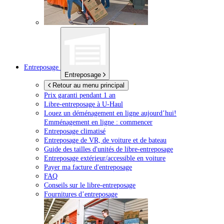
Entreposage
Entreposage
Retour au menu principal
Prix garanti pendant 1 an
Libre-entreposage à
U-Haul
Louez un déménagement en ligne aujourd’hui!
Emménagement en ligne : commencer
Entreposage climatisé
Entreposage de VR, de voiture et de bateau
Guide des tailles d'unités de libre-entreposage
Entreposage extérieur/accessible en voiture
Payer ma facture d'entreposage
FAQ
Conseils sur le libre-entreposage
Fournitures d’entreposage