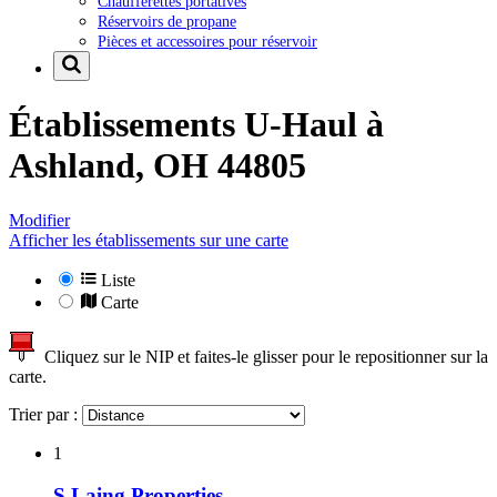
Chaufferettes portatives
Réservoirs de propane
Pièces et accessoires pour réservoir
Établissements U-Haul à
Ashland, OH 44805
Modifier
Afficher les établissements sur une carte
Liste
Carte
Cliquez sur le NIP et faites-le glisser pour le repositionner sur la
carte.
Trier par :
1
S Laing Properties