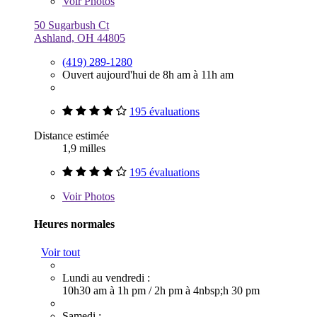
Voir
Photos
50 Sugarbush Ct
Ashland, OH 44805
(419) 289-1280
Ouvert aujourd'hui de 8h am à 11h am
195 évaluations
Distance estimée
1,9 milles
195 évaluations
Voir
Photos
Heures normales
Voir tout
Lundi au vendredi :
10h30 am à 1h pm
/
2h pm à 4nbsp;h 30 pm
Samedi :