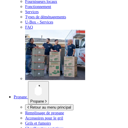
Fournisseurs locaux
Fonctionnement
Services
Types de déménagements
U-Box -
Services
FAQ
Propane
Propane
Retour au menu principal
Remplissage de propane
Accessoires pour le gril
Grils et fumoirs