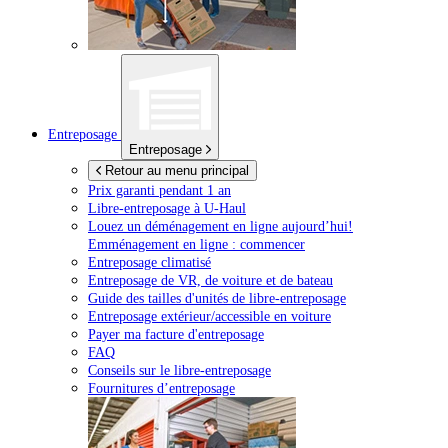
Entreposage
Entreposage
Retour au menu principal
Prix garanti pendant 1 an
Libre-entreposage à
U-Haul
Louez un déménagement en ligne aujourd’hui!
Emménagement en ligne : commencer
Entreposage climatisé
Entreposage de VR, de voiture et de bateau
Guide des tailles d'unités de libre-entreposage
Entreposage extérieur/accessible en voiture
Payer ma facture d'entreposage
FAQ
Conseils sur le libre-entreposage
Fournitures d’entreposage