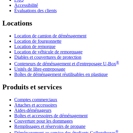
Accessibilité
Évaluations des clients
Locations
Location de camion de déménagement
Location de fourgonnette
Location de remorque
Location de véhicule de remorquage
Diables et couvertures de protection
®
Conteneurs de déménagement et d'entreposage
U-Box
Unités de libre-entreposage
Boîtes de déménagement réutilisables en plastique
Produits et services
Comptes commerciaux
Attaches et accessoires
Aides-déménageurs
Boîtes et accessoires de déménagement
Couverture pour les dommages
Remplissages et réservoirs de propane
®
Déménagement au service des étudiants Collegeboxes