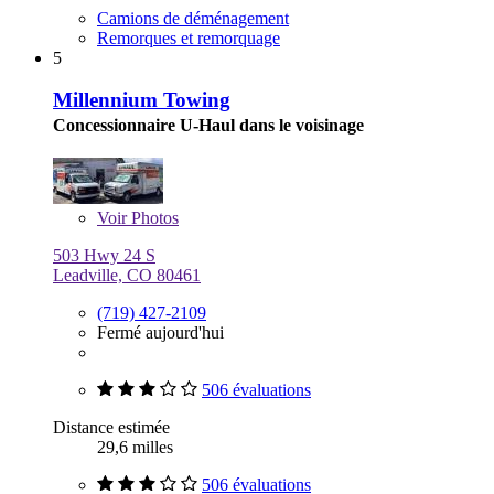
Camions de déménagement
Remorques et remorquage
5
Millennium Towing
Concessionnaire U-Haul dans le voisinage
Voir
Photos
503 Hwy 24 S
Leadville, CO 80461
(719) 427-2109
Fermé aujourd'hui
506 évaluations
Distance estimée
29,6 milles
506 évaluations