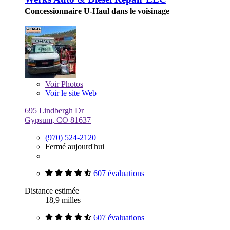
Concessionnaire U-Haul dans le voisinage
Voir
Photos
Voir le site Web
695 Lindbergh Dr
Gypsum, CO 81637
(970) 524-2120
Fermé aujourd'hui
607 évaluations
Distance estimée
18,9 milles
607 évaluations