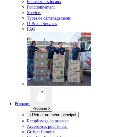
Fournisseurs locaux
Fonctionnement
Services
Types de déménagements
U-Box -
Services
FAQ
Propane
Propane
Retour au menu principal
Remplissage de propane
Accessoires pour le gril
Grils et fumoirs