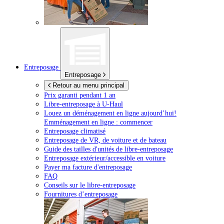
Entreposage
Entreposage
Retour au menu principal
Prix garanti pendant 1 an
Libre-entreposage à
U-Haul
Louez un déménagement en ligne aujourd’hui!
Emménagement en ligne : commencer
Entreposage climatisé
Entreposage de VR, de voiture et de bateau
Guide des tailles d'unités de libre-entreposage
Entreposage extérieur/accessible en voiture
Payer ma facture d'entreposage
FAQ
Conseils sur le libre-entreposage
Fournitures d’entreposage