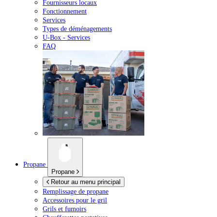
Fournisseurs locaux
Fonctionnement
Services
Types de déménagements
U-Box -
Services
FAQ
Propane
Propane
Retour au menu principal
Remplissage de propane
Accessoires pour le gril
Grils et fumoirs