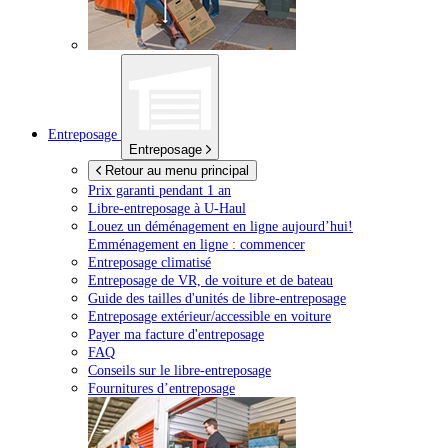
Entreposage
Entreposage
Retour au menu principal
Prix garanti pendant 1 an
Libre-entreposage à
U-Haul
Louez un déménagement en ligne aujourd’hui!
Emménagement en ligne : commencer
Entreposage climatisé
Entreposage de VR, de voiture et de bateau
Guide des tailles d'unités de libre-entreposage
Entreposage extérieur/accessible en voiture
Payer ma facture d'entreposage
FAQ
Conseils sur le libre-entreposage
Fournitures d’entreposage