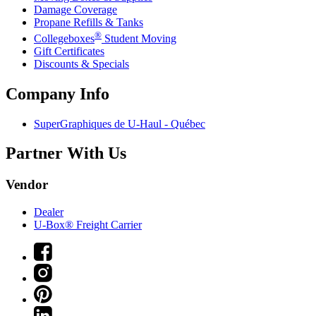
Damage Coverage
Propane Refills & Tanks
®
Collegeboxes
Student Moving
Gift Certificates
Discounts & Specials
Company Info
SuperGraphiques de
U-Haul
- Québec
Partner With Us
Vendor
Dealer
U-Box® Freight Carrier