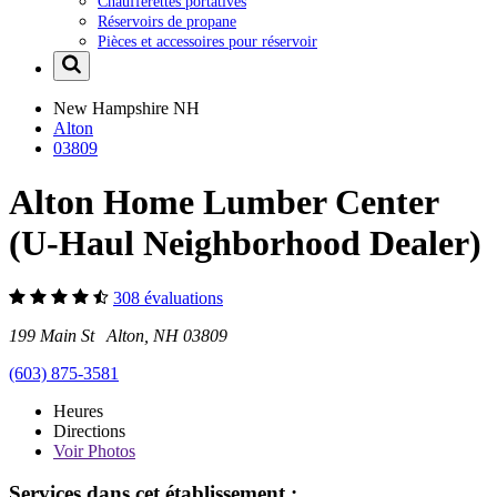
Chaufferettes portatives
Réservoirs de propane
Pièces et accessoires pour réservoir
New Hampshire
NH
Alton
03809
Alton Home Lumber Center
(U-Haul Neighborhood Dealer)
308 évaluations
199 Main St Alton, NH 03809
(603) 875-3581
Heures
Directions
Voir
Photos
Services dans cet établissement :