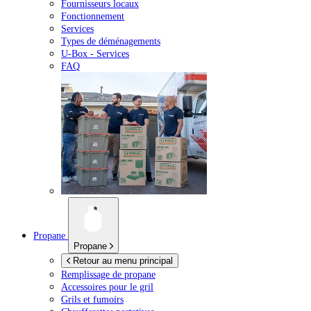
Fournisseurs locaux
Fonctionnement
Services
Types de déménagements
U-Box -
Services
FAQ
Propane
Propane
Retour au menu principal
Remplissage de propane
Accessoires pour le gril
Grils et fumoirs