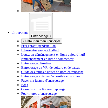
Entreposage
Entreposage
Retour au menu principal
Prix garanti pendant 1 an
Libre-entreposage à
U-Haul
Louez un déménagement en ligne aujourd’hui!
Emménagement en ligne : commencer
Entreposage climatisé
Entreposage de VR, de voiture et de bateau
Guide des tailles d'unités de libre-entreposage
Entreposage extérieur/accessible en voiture
Payer ma facture d'entreposage
FAQ
Conseils sur le libre-entreposage
Fournitures d’entreposage