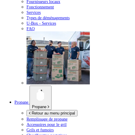
Fournisseurs locaux
Fonctionnement
Services
Types de déménagements
U-Box -
Services
FAQ
Propane
Propane
Retour au menu principal
Remplissage de propane
Accessoires pour le gril
Grils et fumoirs