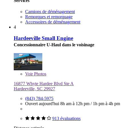
Services
Camions de déménagement
Remorques et remorquage
Accessoires de déménagement
4
Hardeeville Small Engine
Concessionnaire U-Haul dans le voisinage
Voir
Photos
16877 Whyte Hardee Blvd Ste A
Hardeeville, SC 29927
(843) 784-5975
Ouvert aujourd'hui
8h am à 12h pm
/
1h pm à 4h pm
913 évaluations