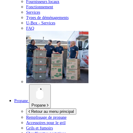
Fournisseurs locaux
Fonctionnement
Services
Types de déménagements
U-Box -
Services
FAQ
Propane
Propane
Retour au menu principal
Remplissage de propane
Accessoires pour le gril
Grils et fumoirs