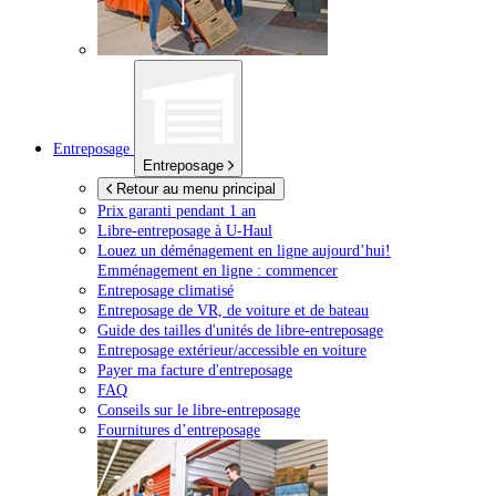
Entreposage
Entreposage
Retour au menu principal
Prix garanti pendant 1 an
Libre-entreposage à
U-Haul
Louez un déménagement en ligne aujourd’hui!
Emménagement en ligne : commencer
Entreposage climatisé
Entreposage de VR, de voiture et de bateau
Guide des tailles d'unités de libre-entreposage
Entreposage extérieur/accessible en voiture
Payer ma facture d'entreposage
FAQ
Conseils sur le libre-entreposage
Fournitures d’entreposage