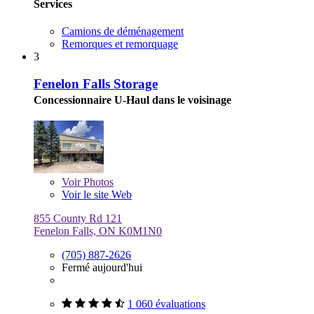
Services
Camions de déménagement
Remorques et remorquage
3
Fenelon Falls Storage
Concessionnaire U-Haul dans le voisinage
Voir
Photos
Voir le site Web
855 County Rd 121
Fenelon Falls, ON K0M1N0
(705) 887-2626
Fermé aujourd'hui
1 060 évaluations