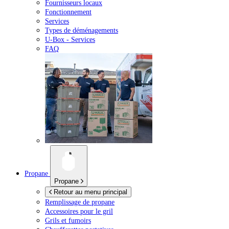
Fournisseurs locaux
Fonctionnement
Services
Types de déménagements
U-Box -
Services
FAQ
Propane
Propane
Retour au menu principal
Remplissage de propane
Accessoires pour le gril
Grils et fumoirs