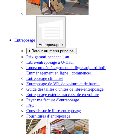
Entreposage
Entreposage
Retour au menu principal
Prix garanti pendant 1 an
Libre-entreposage à
U-Haul
Louez un déménagement en ligne aujourd’hui!
Emménagement en ligne : commencer
Entreposage climatisé
Entreposage de VR, de voiture et de bateau
Guide des tailles d'unités de libre-entreposage
Entreposage extérieur/accessible en voiture
Payer ma facture d'entreposage
FAQ
Conseils sur le libre-entreposage
Fournitures d’entreposage