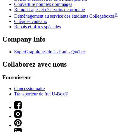
Couverture pour les dommages
Remplissages et réservoirs de propane
®
Déménagement au service des étudiants Collegeboxes
Chèques-cadeaux
Rabais et offres spéciales
Company Info
SuperGraphiques de
U-Haul
- Québec
Collaborez avec nous
Fournisseur
Concessionnaire
Transporteur de fret U-Box®