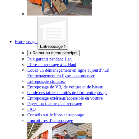
Entreposage
Entreposage
Retour au menu principal
Prix garanti pendant 1 an
Libre-entreposage à
U-Haul
Louez un déménagement en ligne aujourd’hui!
Emménagement en ligne : commencer
Entreposage climatisé
Entreposage de VR, de voiture et de bateau
Guide des tailles d'unités de libre-entreposage
Entreposage extérieur/accessible en voiture
Payer ma facture d'entreposage
FAQ
Conseils sur le libre-entreposage
Fournitures d’entreposage