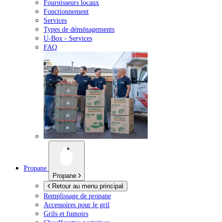
Fournisseurs locaux
Fonctionnement
Services
Types de déménagements
U-Box -
Services
FAQ
Propane
Propane
Retour au menu principal
Remplissage de propane
Accessoires pour le gril
Grils et fumoirs