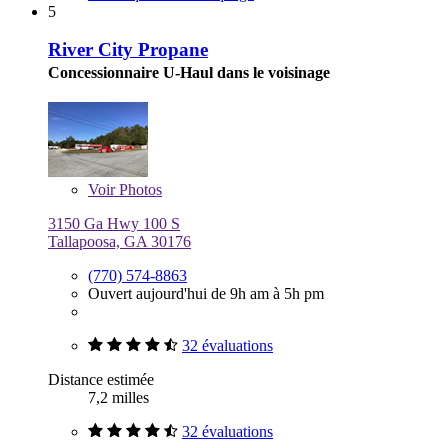
5
River City Propane
Concessionnaire U-Haul dans le voisinage
Voir
Photos
3150 Ga Hwy 100 S
Tallapoosa, GA 30176
(770) 574-8863
Ouvert aujourd'hui de 9h am à 5h pm
32 évaluations
Distance estimée
7,2 milles
32 évaluations